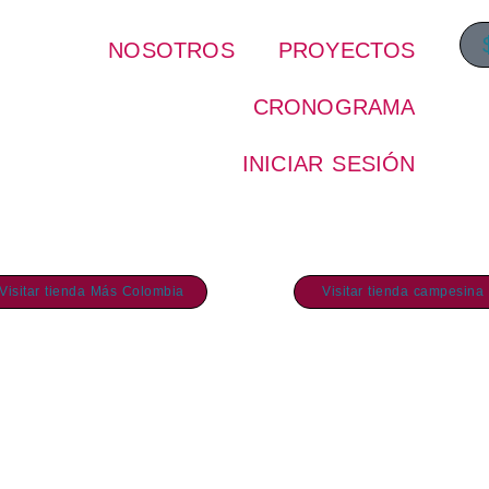
NOSOTROS
PROYECTOS
CRONOGRAMA
INICIAR SESIÓN
DA MÁS COLOMBIA
TIENDA CAMPESINA
Visitar tienda Más Colombia
Visitar tienda campesina
BUZO
CA