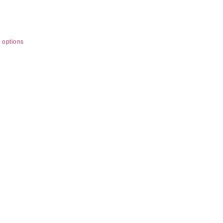
HIRT
.000
 options