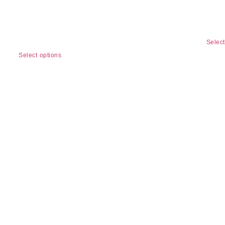
HOODIE
T-S
BORDADO
$
53
$
115.000
Select
Select options