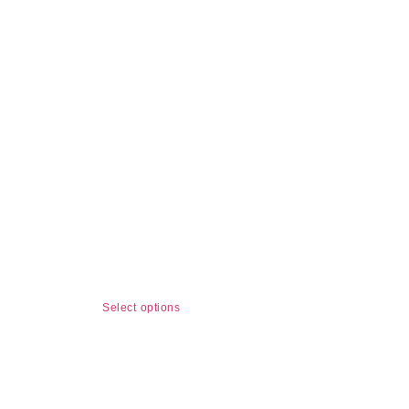
BUZO
CLÁSICO
ESTAMPADO
$
95.000
Select options