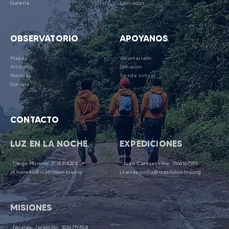
Galería
Educamos
OBSERVATORIO
APOYANOS
Mapas
Voluntariado
Articulos
Donación
Noticias
Tienda virtual
Galería
CONTACTO
LUZ EN LA NOCHE
EXPEDICIONES
Diego Moreno: 3174314324
Juan Carrasquilla: 3166167595
jd.moreno@mascolombia.org
j.carrasquilla@mascolombia.org
MISIONES
Nicolas Jaramillo: 3016719454